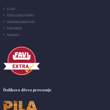
O nás
Péče o naše výrobky
Obchodní podmínky
Fotogalerie
Kontakty
Ďolíkovo dřevo provozuje