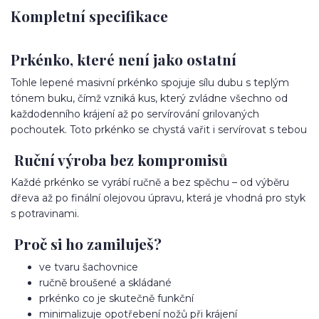
Kompletní specifikace
Prkénko, které není jako ostatní
Tohle lepené masivní prkénko spojuje sílu dubu s teplým
tónem buku, čímž vzniká kus, který zvládne všechno od
každodenního krájení až po servírování grilovaných
pochoutek. Toto prkénko se chystá vařit i servírovat s tebou
Ruční výroba bez kompromisů
Každé prkénko se vyrábí ručně a bez spěchu – od výběru
dřeva až po finální olejovou úpravu, která je vhodná pro styk
s potravinami.
Proč si ho zamiluješ?
ve tvaru šachovnice
ručně broušené a skládané
prkénko co je skutečně funkční
minimalizuje opotřebení nožů při krájení