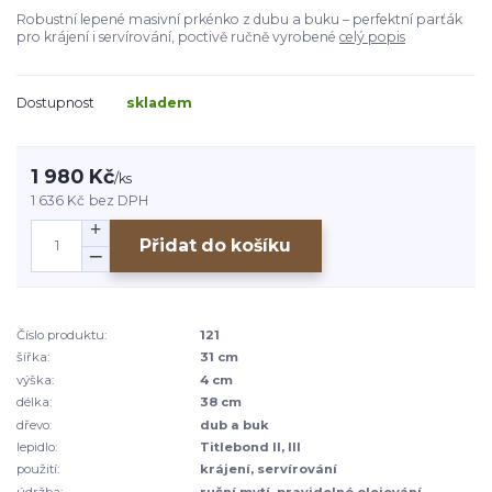
Robustní lepené masivní prkénko z dubu a buku – perfektní parťák
pro krájení i servírování, poctivě ručně vyrobené
celý popis
Dostupnost
skladem
1 980 Kč
/
ks
1 636 Kč
bez DPH
Přidat do košíku
Číslo produktu:
121
šířka:
31 cm
výška:
4 cm
délka:
38 cm
dřevo:
dub a buk
lepidlo:
Titlebond II, III
použití:
krájení, servírování
údržba:
ruční mytí, pravidelné olejování