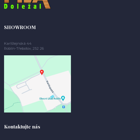
SHOWROOM
Karlštejnská 44
Roblín-Třebotov, 252 26
Kontaktujte nás