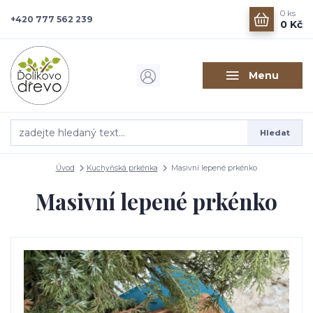
0
ks
+420 777 562 239
0 Kč
Menu
Hledat
Úvod
Kuchyňská prkénka
Masivní lepené prkénko
Masivní lepené prkénko