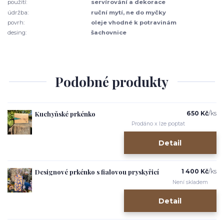
použití:
servírování a dekorace
údržba:
ruční mytí, ne do myčky
povrh:
oleje vhodné k potravinám
desing:
šachovnice
Podobné produkty
Kuchyňské prkénko
650 Kč
/
ks
Prodáno x lze poptat
Detail
Designové prkénko s fialovou pryskyřicí
1 400 Kč
/
ks
Není skladem
Detail