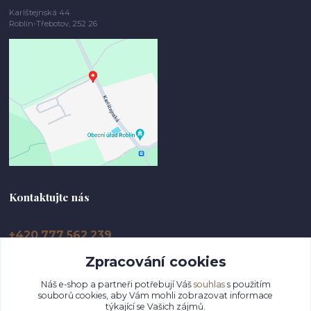
Karlštejnská 44
Roblín-Třebotov, 252 26
Kontaktujte nás
+420 777 562 239
Zpracování cookies
info@dolikovo-drevo.cz
Náš e-shop a partneři potřebují Váš
souhlas
s použitím
souborů cookies, aby Vám mohli zobrazovat informace
týkající se Vašich zájmů.