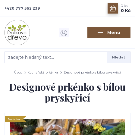
0
ks
+420 777 562 239
0 Kč
Menu
Hledat
Úvod
Kuchyňská prkénka
Designové prkénko s bílou pryskyřicí
Designové prkénko s bílou
pryskyřicí
Novinka