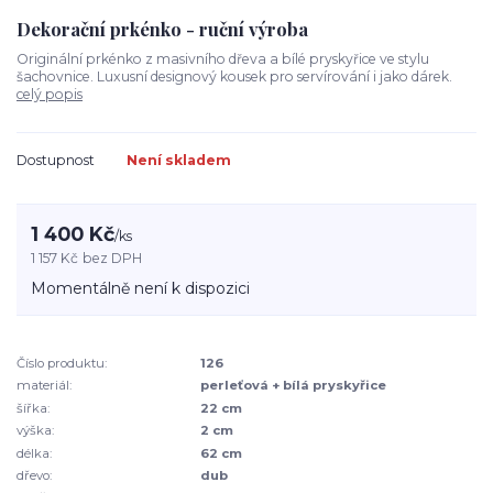
Dekorační prkénko - ruční výroba
Originální prkénko z masivního dřeva a bílé pryskyřice ve stylu
šachovnice. Luxusní designový kousek pro servírování i jako dárek.
celý popis
Dostupnost
Není skladem
1 400 Kč
/
ks
1 157 Kč
bez DPH
Momentálně není k dispozici
Číslo produktu:
126
materiál:
perleťová + bílá pryskyřice
šířka:
22 cm
výška:
2 cm
délka:
62 cm
dřevo:
dub