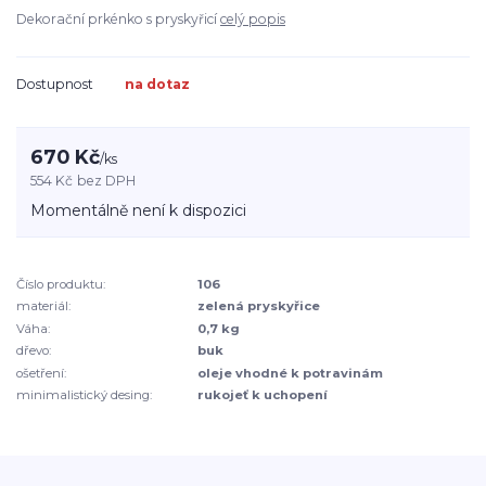
Dekorační prkénko s pryskyřicí
celý popis
Dostupnost
na dotaz
670 Kč
/
ks
554 Kč
bez DPH
Momentálně není k dispozici
Číslo produktu:
106
materiál:
zelená pryskyřice
Váha:
0,7 kg
dřevo:
buk
ošetření:
oleje vhodné k potravinám
minimalistický desing:
rukojeť k uchopení