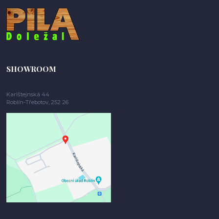
SHOWROOM
Karlštejnská 44
Roblín-Třebotov, 252 26