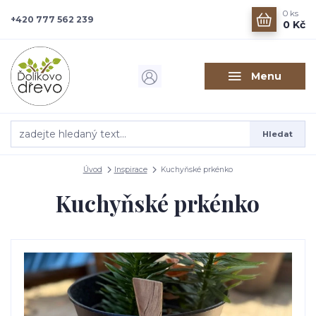
0
ks
+420 777 562 239
0 Kč
Menu
Hledat
Úvod
Inspirace
Kuchyňské prkénko
Kuchyňské prkénko