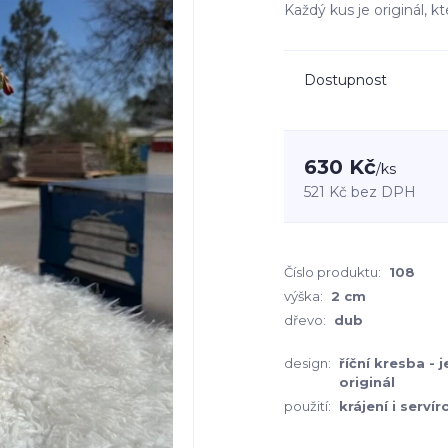
Každý kus je originál, k
Dostupnost
630 Kč
/
ks
521 Kč
bez DPH
Číslo produktu:
108
výška:
2 cm
dřevo:
dub
design:
říční kresba - 
originál
použití:
krájení i servír