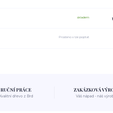
skladem
Prodáno x lze poptat
RUČNÍ PRÁCE
ZAKÁZKOVÁ VÝR
Kvalitní dřevo z Brd
Váš nápad - náš výro