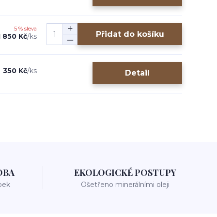
5 % sleva
Přidat do košíku
1 850 Kč
/
ks
350 Kč
/
ks
Detail
OBA
EKOLOGICKÉ POSTUPY
bek
Ošetřeno minerálními oleji