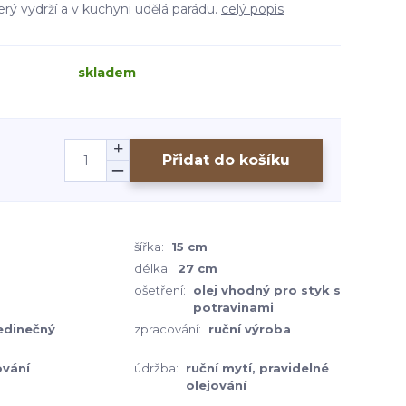
terý vydrží a v kuchyni udělá parádu.
celý popis
skladem
Přidat do košíku
šířka:
15 cm
délka:
27 cm
ošetření:
olej vhodný pro styk s
potravinami
jedinečný
zpracování:
ruční výroba
ování
údržba:
ruční mytí, pravidelné
olejování