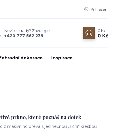
Přihlášení
0
ks
Nevíte si rady? Zavolejte.
0 Kč
+420 777 562 239
Zahradní dekorace
Inspirace
tivé prkno, které poznáš na dotek
 z masivního dřeva s jedinečnou „říční“ kresbou.