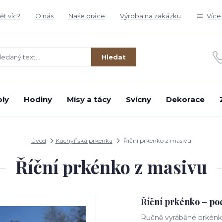
t víc?
O nás
Naše práce
Výroba na zakázku
Více
Hledat
oly
Hodiny
Mísy a tácy
Svícny
Dekorace
Úvod
Kuchyňská prkénka
Říční prkénko z masivu
Říční prkénko z masivu
Říční prkénko – poc
Ručně vyráběné prkénko