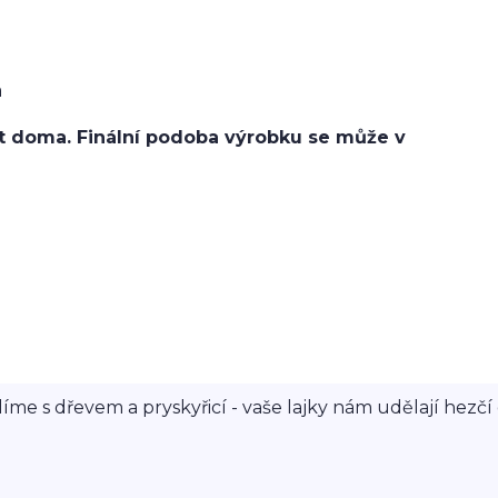
a
mít doma. Finální podoba výrobku se může v
íme s dřevem a pryskyřicí - vaše lajky nám udělají hezčí 