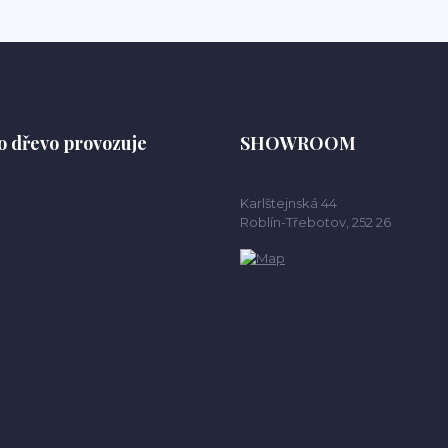
o dřevo provozuje
SHOWROOM
Karlštejnská 44
Roblín-Třebotov, 252 26