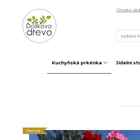
Chcete vědě
Kuchyňská prkénka
Jídelní st
Novinka