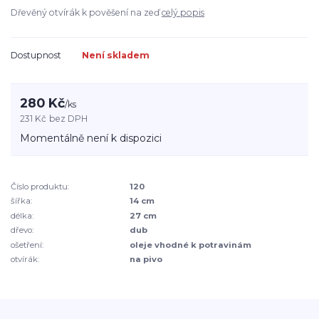
Dřevěný otvírák k pověšení na zeď
celý popis
Dostupnost
Není skladem
280 Kč
/
ks
231 Kč
bez DPH
Momentálně není k dispozici
Číslo produktu:
120
šířka:
14 cm
délka:
27 cm
dřevo:
dub
ošetření:
oleje vhodné k potravinám
otvírák:
na pivo