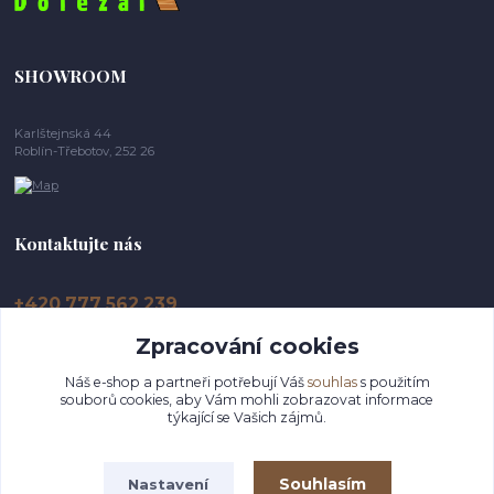
SHOWROOM
Karlštejnská 44
Roblín-Třebotov, 252 26
Kontaktujte nás
+420 777 562 239
Zpracování cookies
info@dolikovo-drevo.cz
Náš e-shop a partneři potřebují Váš
souhlas
s použitím
souborů cookies, aby Vám mohli zobrazovat informace
týkající se Vašich zájmů.
Souhlasím
Nastavení