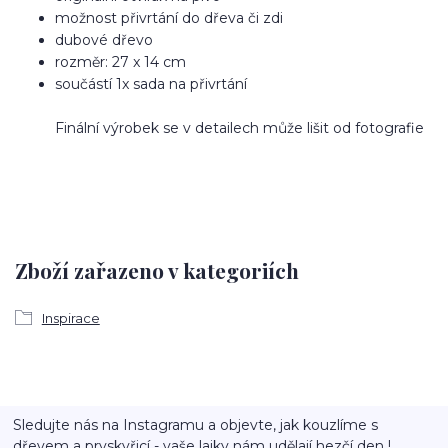
možnost přivrtání do dřeva či zdi
dubové dřevo
rozměr: 27 x 14 cm
součástí 1x sada na přivrtání
Finální výrobek se v detailech může lišit od fotografie
Zboží zařazeno v kategoriích
Inspirace
Sledujte nás na Instagramu a objevte, jak kouzlíme s
dřevem a pryskyřicí - vaše lajky nám udělají hezčí den !