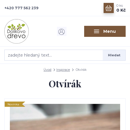
0
ks
+420 777 562 239
0 Kč
Menu
Hledat
Úvod
Inspirace
Otvírák
Otvírák
Novinka