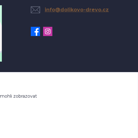
info@dolikovo-drevo.cz
 mohli zobrazovat
.cz