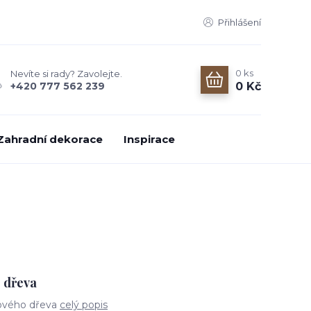
Přihlášení
0
ks
Nevíte si rady? Zavolejte.
0 Kč
+420 777 562 239
Zahradní dekorace
Inspirace
e dřeva
bového dřeva
celý popis