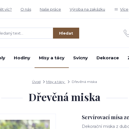
t víc?
O nás
Naše práce
Výroba na zakázku
Více
Hledat
oly
Hodiny
Mísy a tácy
Svícny
Dekorace
Úvod
Mísy a tácy
Dřevěná miska
Dřevěná miska
Servírovací mísa z
Dekorační miska z du