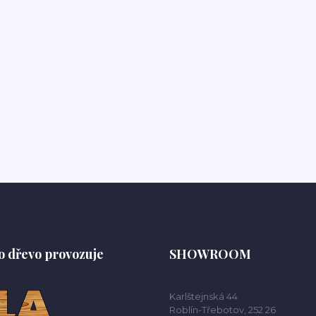
o dřevo provozuje
SHOWROOM
Karlštejnská 44
Roblín-Třebotov, 252 26