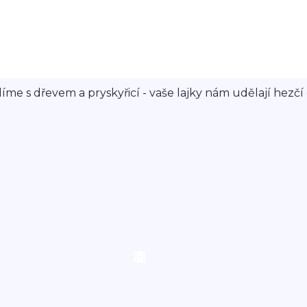
íme s dřevem a pryskyřicí - vaše lajky nám udělají hezčí 