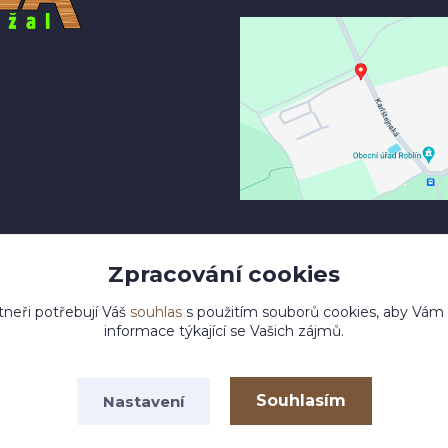
Zpracování cookies
tneři potřebují Váš
souhlas
s použitím souborů cookies, aby Vám
informace týkající se Vašich zájmů.
Souhlasím
Nastavení
pyright 2023 © dolikovo-drevo.cz
Vytvořeno na
Eshop-rychle