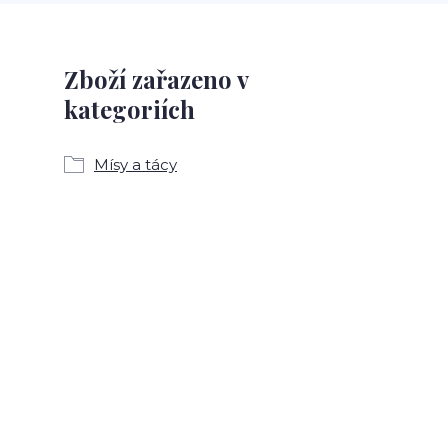
Zboží zařazeno v
kategoriích
Mísy a tácy