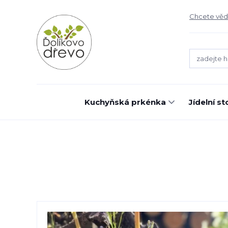
Chcete vědě
Kuchyňská prkénka
Jídelní st