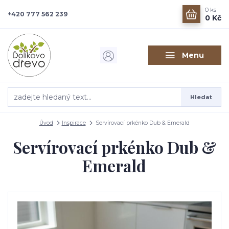
0
ks
+420 777 562 239
0 Kč
Menu
Hledat
Úvod
Inspirace
Servírovací prkénko Dub & Emerald
Servírovací prkénko Dub &
Emerald