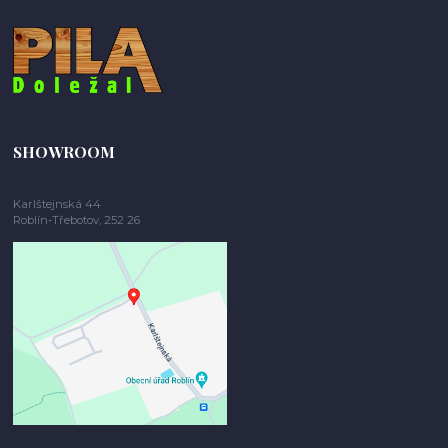
SHOWROOM
Karlštejnská 44
Roblín-Třebotov, 252 26