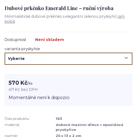
Dubové prkénko Emerald Line – ruční výroba
Minimalistické dubové prkénko s elegantní zelenou pryskyřicí
celý
popis
Dostupnost
Není skladem
varianta pryskyřice
570 Kč
/
ks
471 Kč
bez DPH
Momentálně není k dispozici
Číslo produktu:
163
materiál:
dubové masivní dřevo + epoxidová
pryskyřice
rozměr:
25 x 13 x 2 cm