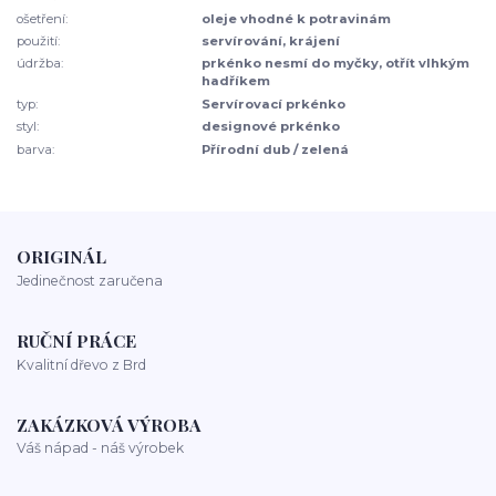
ošetření:
oleje vhodné k potravinám
použití:
servírování, krájení
údržba:
prkénko nesmí do myčky, otřít vlhkým
hadříkem
typ:
Servírovací prkénko
styl:
designové prkénko
barva:
Přírodní dub / zelená
ORIGINÁL
Jedinečnost zaručena
RUČNÍ PRÁCE
Kvalitní dřevo z Brd
ZAKÁZKOVÁ VÝROBA
Váš nápad - náš výrobek