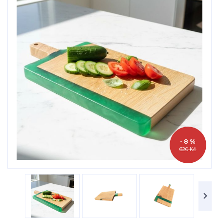
- 8 %
620 Kč