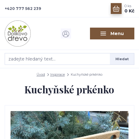
0
ks
+420 777 562 239
0 Kč
Menu
Hledat
Úvod
Inspirace
Kuchyňské prkénko
Kuchyňské prkénko