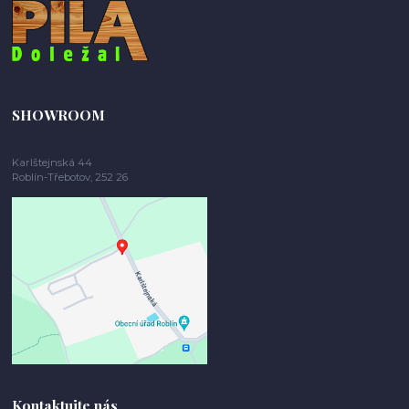
SHOWROOM
Karlštejnská 44
Roblín-Třebotov, 252 26
Kontaktujte nás