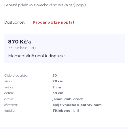
Lepené prkénko z ořechového dřeva
celý popis
Dostupnost
Prodáno x lze poptat
870 Kč
/
ks
719 Kč
bez DPH
Momentálně není k dispozici
Číslo produktu:
50
šířka:
20 cm
výška:
2 cm
délka:
39 cm
dřevo:
jasan, dub, ořech
ošetření:
oleje vhodné k potravinám
lepidlo:
Titlebond II, III