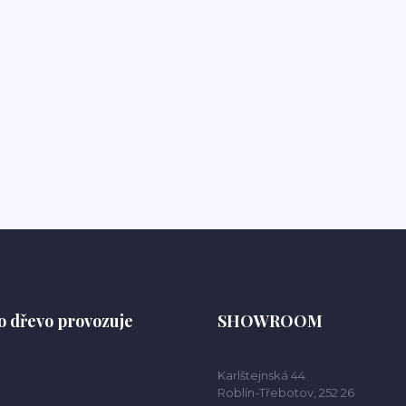
o dřevo provozuje
SHOWROOM
Karlštejnská 44
Roblín-Třebotov, 252 26