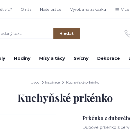
t víc?
O nás
Naše práce
Výroba na zakázku
Více
Hledat
oly
Hodiny
Mísy a tácy
Svícny
Dekorace
Úvod
Inspirace
Kuchyňské prkénko
Kuchyňské prkénko
Prkénko z dubovéh
Dubové prkénko s červ