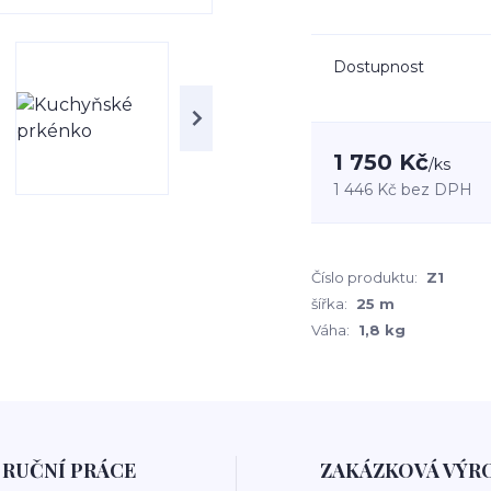
Dostupnost
1 750 Kč
/
ks
1 446 Kč
bez DPH
Číslo produktu:
Z1
šířka:
25 m
Váha:
1,8 kg
RUČNÍ PRÁCE
ZAKÁZKOVÁ VÝR