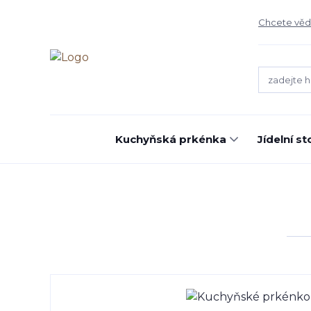
Chcete vědě
Kuchyňská prkénka
Jídelní st