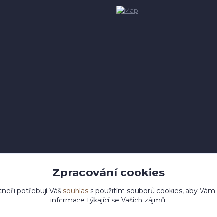
Zpracování cookies
tneři potřebují Váš
souhlas
s použitím souborů cookies, aby Vám
informace týkající se Vašich zájmů.
pyright 2023 © dolikovo-drevo.cz
Vytvořeno na
Eshop-rychle