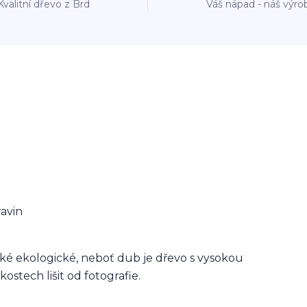
Kvalitní dřevo z Brd
Váš nápad - náš výro
ravin
aké ekologické, neboť dub je dřevo s vysokou
ostech lišit od fotografie.