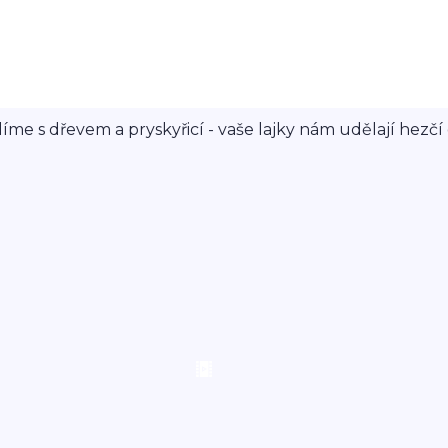
íme s dřevem a pryskyřicí - vaše lajky nám udělají hezčí 