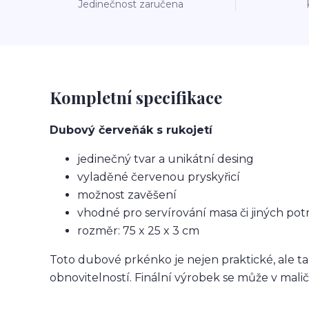
Jedinečnost zaručena
Kompletní specifikace
Dubový červeňák s rukojetí
jedinečný tvar a unikátní desing
vyladěné červenou pryskyřicí
možnost zavěšení
vhodné pro servírování masa či jiných pot
rozměr: 75 x 25 x 3 cm
Toto dubové prkénko je nejen praktické, ale t
obnovitelností. Finální výrobek se může v maličk