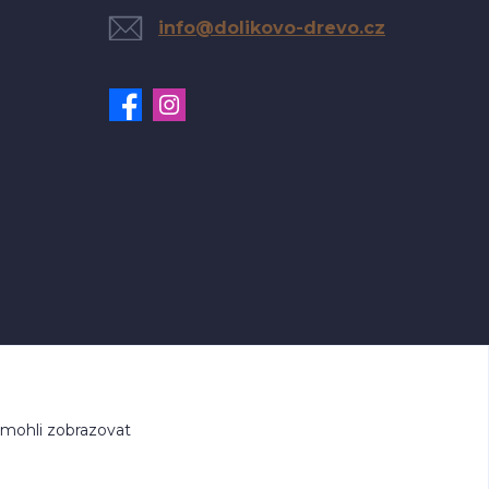
info@dolikovo-drevo.cz
 mohli zobrazovat
.cz