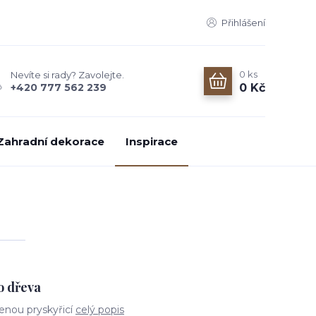
Přihlášení
0
ks
Nevíte si rady? Zavolejte.
0 Kč
+420 777 562 239
Zahradní dekorace
Inspirace
o dřeva
enou pryskyřicí
celý popis