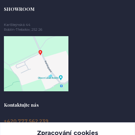
SHOWROOM
Karlštejnská 44
Roblín-Třebotov, 252 26
Kontaktujte nás
+420 777 562 239
Zpracování cookies