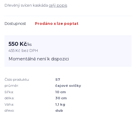
Dřevěný svícen kaskáda
celý popis
Dostupnost
Prodáno x lze poptat
550 Kč
/
ks
455 Kč
bez DPH
Momentálně není k dispozici
Číslo produktu:
S7
průměr:
čajové svíčky
šířka:
10 cm
délka:
30 cm
Váha:
1,1 kg
dřevo:
dub