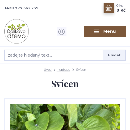
0
ks
+420 777 562 239
0 Kč
Menu
Hledat
Úvod
Inspirace
Svícen
Svícen