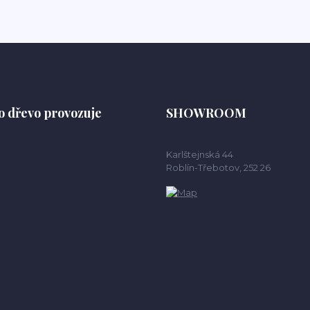
o dřevo provozuje
SHOWROOM
Karlštejnská 44
Roblín-Třebotov, 252 26