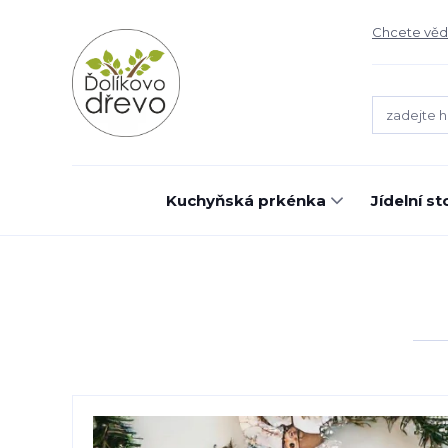
Chcete vědě
Kuchyňská prkénka
Jídelní st