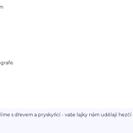
em
ografe.
íme s dřevem a pryskyřicí - vaše lajky nám udělají hezčí 