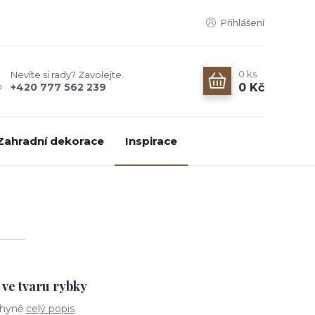
Přihlášení
0
ks
Nevíte si rady? Zavolejte.
0 Kč
+420 777 562 239
Zahradní dekorace
Inspirace
ve tvaru rybky
chyně
celý popis