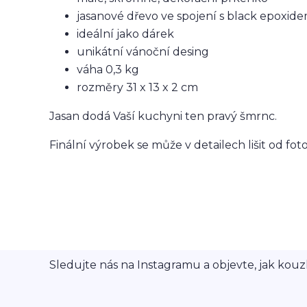
jasanové dřevo ve spojení s black epoxid
ideální jako dárek
unikátní vánoční desing
váha 0,3 kg
rozměry 31 x 13 x 2 cm
Jasan dodá Vaší kuchyni ten pravý šmrnc.
Finální výrobek se může v detailech lišit od fot
Sledujte nás na Instagramu a objevte, jak kouzl