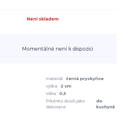
Není skladem
Momentálně není k dispozici
materiál:
černá pryskyřice
výška:
2 cm
Váha:
0,5
Prkénko slouží jako
do
dekorace:
kuchyně