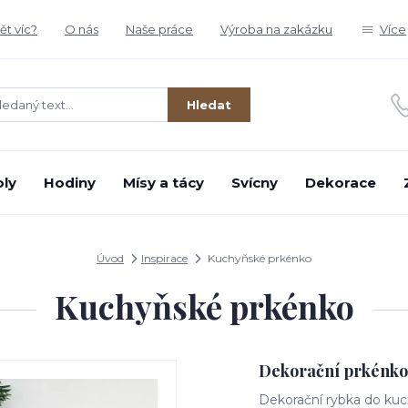
t víc?
O nás
Naše práce
Výroba na zakázku
Více
Hledat
oly
Hodiny
Mísy a tácy
Svícny
Dekorace
Úvod
Inspirace
Kuchyňské prkénko
Kuchyňské prkénko
Dekorační prkénko 
Dekorační rybka do ku