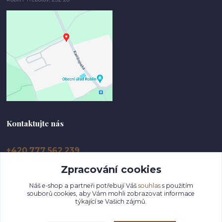
Kontaktujte nás
+420 777 562 239
Zpracování cookies
info@dolikovo-drevo.cz
Náš e-shop a partneři potřebují Váš
souhlas
s použitím
souborů cookies, aby Vám mohli zobrazovat informace
týkající se Vašich zájmů.