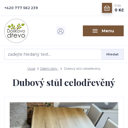
0
ks
+420 777 562 239
0 Kč
Menu
Hledat
Úvod
Jídelní stoly
Dubový stůl celodřevěný
Dubový stůl celodřevěný