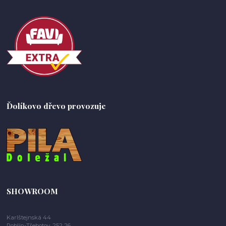
Ďolíkovo dřevo provozuje
SHOWROOM
Karlštejnská 44
Roblín-Třebotov, 252 26