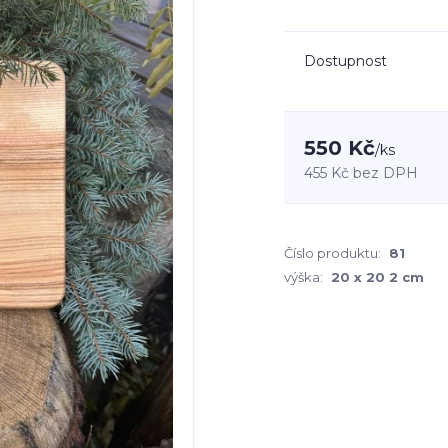
Dostupnost
550 Kč
/
ks
455 Kč
bez DPH
Číslo produktu:
81
výška:
20 x 20 2 cm