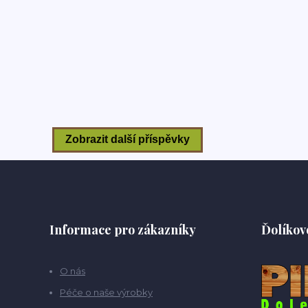
Informace pro zákazníky
Ďolíkov
O nás
Péče o naše výrobky