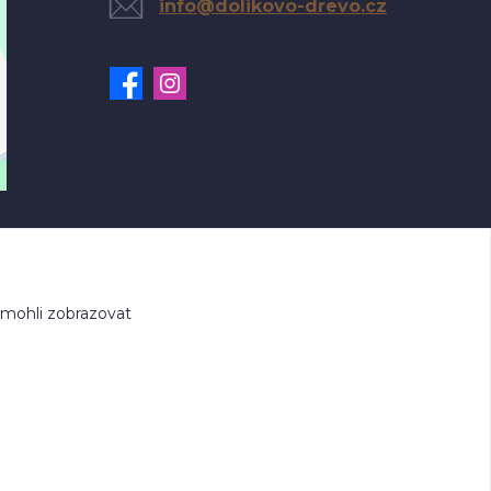
info@dolikovo-drevo.cz
 mohli zobrazovat
.cz