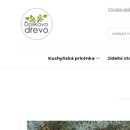
Chcete vědě
Kuchyňská prkénka
Jídelní st