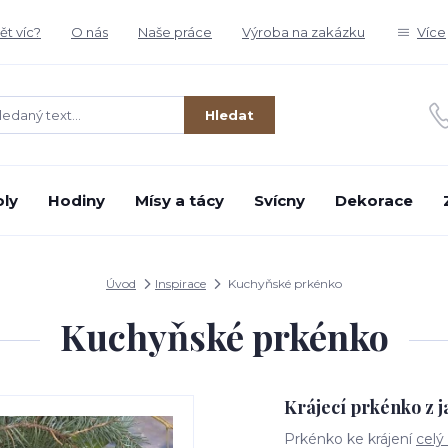
t víc?
O nás
Naše práce
Výroba na zakázku
Více
Hledat
oly
Hodiny
Mísy a tácy
Svícny
Dekorace
Úvod
Inspirace
Kuchyňské prkénko
Kuchyňské prkénko
Krájecí prkénko z 
Prkénko ke krájení
celý