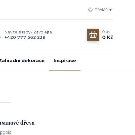
Přihlášení
0
ks
Nevíte si rady? Zavolejte.
0 Kč
+420 777 562 239
Zahradní dekorace
Inspirace
jasanové dřeva
 popis