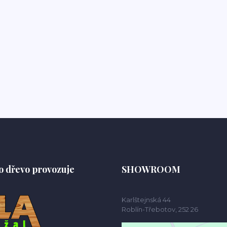
o dřevo provozuje
SHOWROOM
Karlštejnská 44
Roblín-Třebotov, 252 26