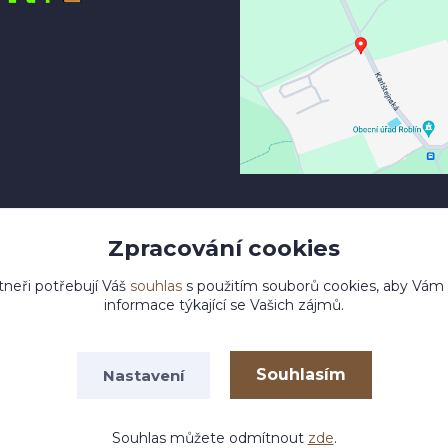
Zpracování cookies
tneři potřebují Váš
souhlas
s použitím souborů cookies, aby Vám
informace týkající se Vašich zájmů.
Souhlasím
Nastavení
pyright 2023 © dolikovo-drevo.cz
Vytvořeno na
Eshop-rychle
Souhlas můžete odmítnout
zde
.