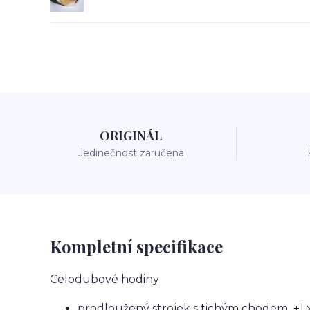
ORIGINÁL
Jedinečnost zaručena
Kompletní specifikace
Celodubové hodiny
prodloužený strojek s tichým chodem +1 