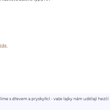
 zde
íme s dřevem a pryskyřicí - vaše lajky nám udělají hezčí 