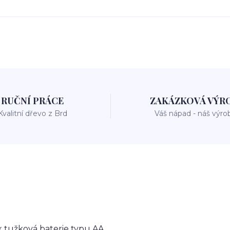
RUČNÍ PRÁCE
ZAKÁZKOVÁ VÝR
Kvalitní dřevo z Brd
Váš nápad - náš výro
x tužková baterie typu AA