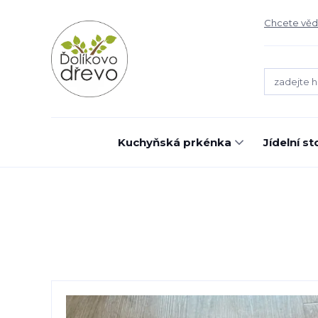
Chcete vědě
Kuchyňská prkénka
Jídelní st