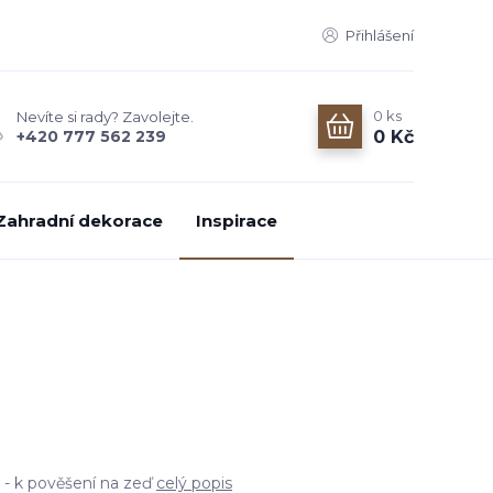
Přihlášení
0
ks
Nevíte si rady? Zavolejte.
0 Kč
+420 777 562 239
Zahradní dekorace
Inspirace
 - k pověšení na zeď
celý popis