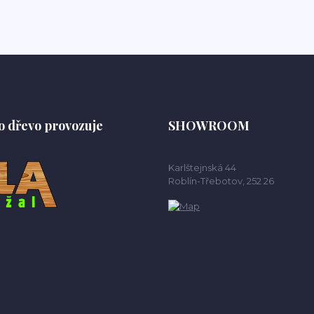
o dřevo provozuje
SHOWROOM
Karlštejnská 44
Roblín-Třebotov, 252 26