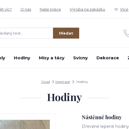
t víc?
O nás
Naše práce
Výroba na zakázku
Více
Hledat
oly
Hodiny
Mísy a tácy
Svícny
Dekorace
Úvod
Inspirace
Hodiny
Hodiny
Nástěnné hodiny
Dřevěné lepené hodiny