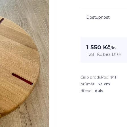
Dostupnost
1 550 Kč
/
ks
1 281 Kč
bez DPH
Číslo produktu:
911
průměr:
33 cm
dřevo:
dub