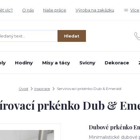
t víc?
O nás
Naše práce
Výroba na zakázku
Více
Hledat
oly
Hodiny
Mísy a tácy
Svícny
Dekorace
Úvod
Inspirace
Servírovací prkénko Dub & Emerald
írovací prkénko Dub & Em
Dubové prkénko Em
Minimalistické dubové 