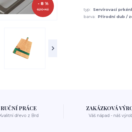
- 8 %
620 Kč
typ:
Servírovací prkén
barva:
Přírodní dub / 
RUČNÍ PRÁCE
ZAKÁZKOVÁ VÝR
Kvalitní dřevo z Brd
Váš nápad - náš výro