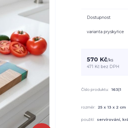
Dostupnost
varianta pryskyřice
570 Kč
/
ks
471 Kč
bez DPH
Číslo produktu:
163|1
rozměr:
25 x 13 x 2 cm
použití:
servírování, kr