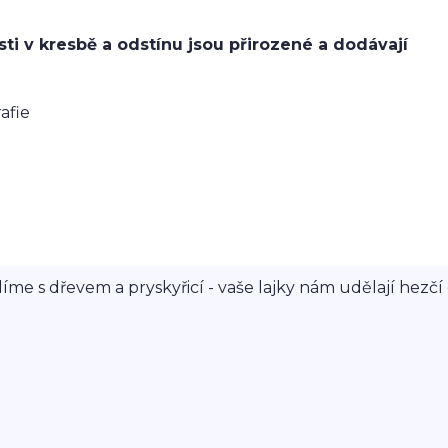
sti v kresbě a odstínu jsou přirozené a dodávají
rafie
íme s dřevem a pryskyřicí - vaše lajky nám udělají hezčí 