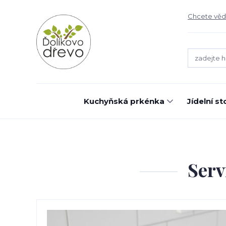
Chcete vědě
Kuchyňská prkénka
Jídelní st
Serv