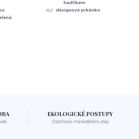
hadříkem
ko
styl:
designové prkénko
zelená
OBA
EKOLOGICKÉ POSTUPY
bek
Ošetřeno minerálními oleji