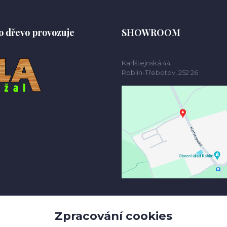
o dřevo provozuje
SHOWROOM
Karlštejnská 44
Roblín-Třebotov, 252 26
Zpracování cookies