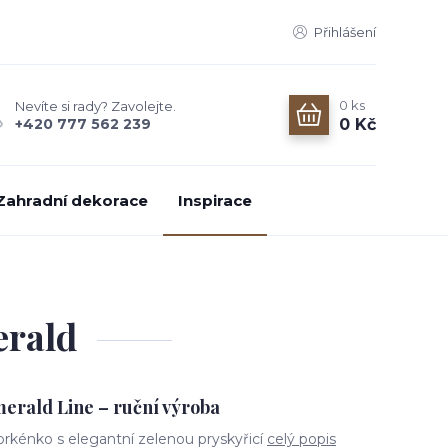
Přihlášení
0
ks
Nevíte si rady? Zavolejte.
0 Kč
+420 777 562 239
Zahradní dekorace
Inspirace
erald
erald Line – ruční výroba
prkénko s elegantní zelenou pryskyřicí
celý popis