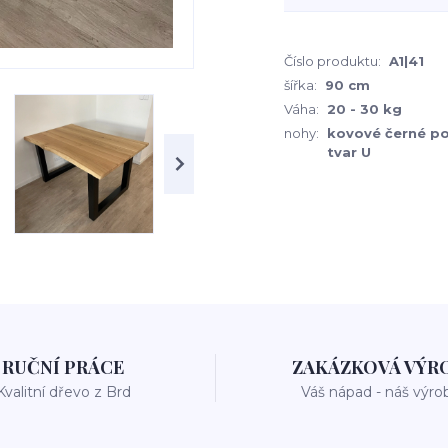
Číslo produktu:
A1|41
šířka:
90 cm
Váha:
20 - 30 kg
nohy:
kovové černé po
tvar U
RUČNÍ PRÁCE
ZAKÁZKOVÁ VÝR
Kvalitní dřevo z Brd
Váš nápad - náš výro