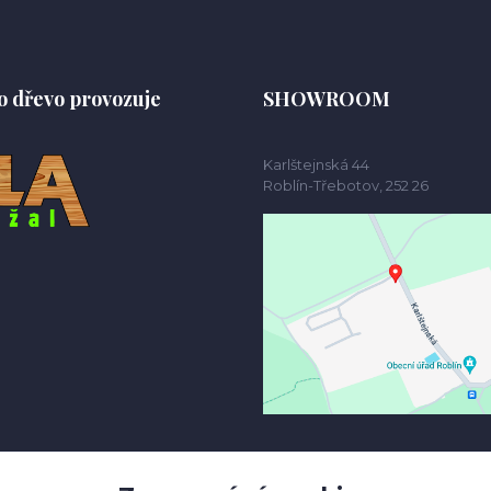
o dřevo provozuje
SHOWROOM
Karlštejnská 44
Roblín-Třebotov, 252 26