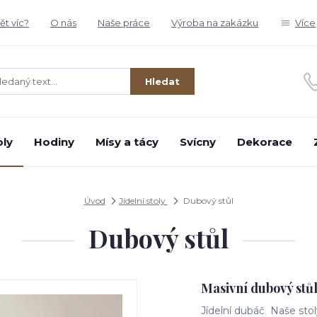
t víc?
O nás
Naše práce
Výroba na zakázku
Více
Hledat
oly
Hodiny
Mísy a tácy
Svícny
Dekorace
Úvod
Jídelní stoly
Dubový stůl
Dubový stůl
Masivní dubový stů
Jídelní dubáč Naše stol