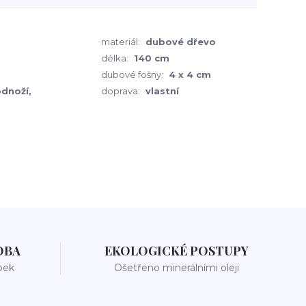
materiál:
dubové dřevo
délka:
140 cm
dubové fošny:
4 x 4 cm
dnoží,
doprava:
vlastní
OBA
EKOLOGICKÉ POSTUPY
bek
Ošetřeno minerálními oleji