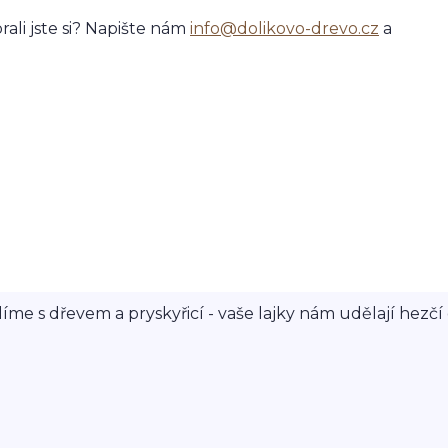
ali jste si? Napište nám
info@dolikovo-drevo.cz
a
íme s dřevem a pryskyřicí - vaše lajky nám udělají hezčí 