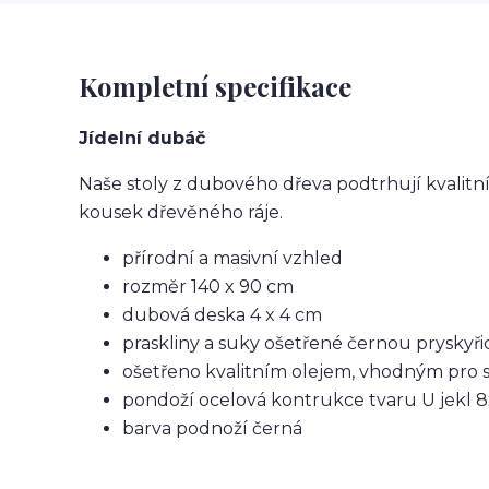
Kompletní specifikace
Jídelní dubáč
Naše stoly z dubového dřeva podtrhují kvalitn
kousek dřevěného ráje.
přírodní a masivní vzhled
rozměr 140 x 90 cm
dubová deska 4 x 4 cm
praskliny a suky ošetřené černou pryskyři
ošetřeno kvalitním olejem, vhodným pro s
pondoží ocelová kontrukce tvaru U jekl
barva podnoží černá