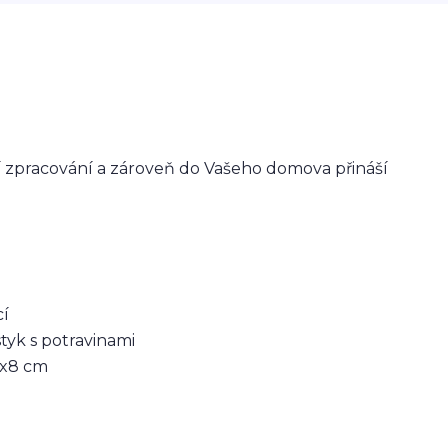
í zpracování a zároveň do Vašeho domova přináší
cí
tyk s potravinami
 8x8 cm