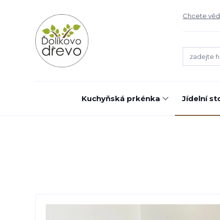
Chcete vědě
Kuchyňská prkénka
Jídelní st