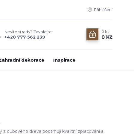
Přihlášení
0
ks
Nevíte si rady? Zavolejte.
0 Kč
+420 777 562 239
Zahradní dekorace
Inspirace
l
y z dubového dřeva podtrhují kvalitní zpracování a