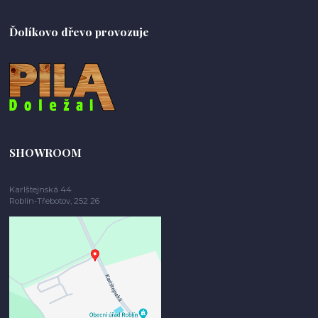
Ďolíkovo dřevo provozuje
SHOWROOM
Karlštejnská 44
Roblín-Třebotov, 252 26