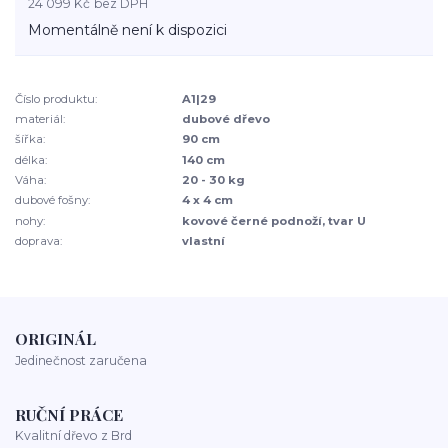
24 099 Kč
bez DPH
Momentálně není k dispozici
Číslo produktu:
A1|29
materiál:
dubové dřevo
šířka:
90 cm
délka:
140 cm
Váha:
20 - 30 kg
dubové fošny:
4 x 4 cm
nohy:
kovové černé podnoží, tvar U
doprava:
vlastní
ORIGINÁL
Jedinečnost zaručena
RUČNÍ PRÁCE
Kvalitní dřevo z Brd