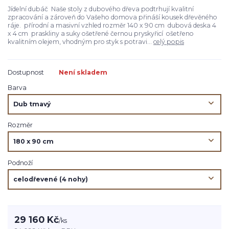
Jídelní dubáč Naše stoly z dubového dřeva podtrhují kvalitní
zpracování a zároveň do Vašeho domova přináší kousek dřevěného
ráje. přírodní a masivní vzhled rozměr 140 x 90 cm dubová deska 4
x 4 cm praskliny a suky ošetřené černou pryskyřicí ošetřeno
kvalitním olejem, vhodným pro styk s potravi...
celý popis
Dostupnost
Není skladem
Barva
Rozměr
Podnoží
29 160 Kč
/
ks