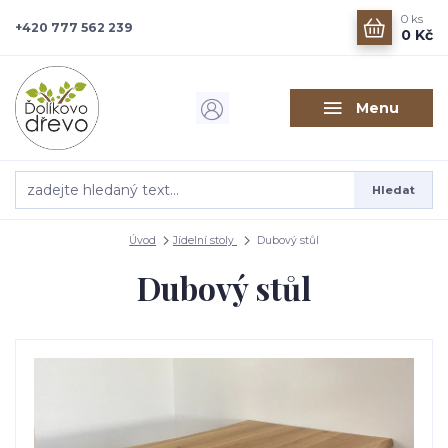
0
ks
+420 777 562 239
0 Kč
Menu
Hledat
Úvod
Jídelní stoly
Dubový stůl
Dubový stůl