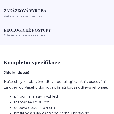
ZAKÁZKOVÁ VÝROBA
Váš nápad - náš výrobek
EKOLOGICKÉ POSTUPY
Ošetřeno minerálními oleji
Kompletní specifikace
Jídelní dubáč
Naše stoly z dubového dřeva podtrhují kvalitní zpracování a
zároveň do Vašeho domova přináší kousek dřevěného ráje.
přírodní a masivní vzhled
rozměr 140 x 90 cm
dubová deska 4 x 4 cm
praskliny a suky ošetřené černou pryskyřicí