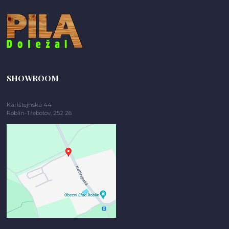
SHOWROOM
Karlštejnská 44
Roblín-Třebotov, 252 26