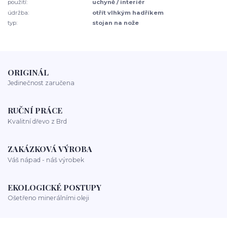
použití:
uchyně / interiér
údržba:
otřít vlhkým hadříkem
typ:
stojan na nože
ORIGINÁL
Jedinečnost zaručena
RUČNÍ PRÁCE
Kvalitní dřevo z Brd
ZAKÁZKOVÁ VÝROBA
Váš nápad - náš výrobek
EKOLOGICKÉ POSTUPY
Ošetřeno minerálními oleji