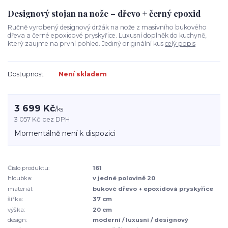
Designový stojan na nože – dřevo + černý epoxid
Ručně vyrobený designový držák na nože z masivního bukového
dřeva a černé epoxidové pryskyřice. Luxusní doplněk do kuchyně,
který zaujme na první pohled. Jediný originální kus
celý popis
Dostupnost
Není skladem
3 699 Kč
/
ks
3 057 Kč
bez DPH
Momentálně není k dispozici
Číslo produktu:
161
hloubka:
v jedné polovině 20
materiál:
bukové dřevo + epoxidová pryskyřice
šířka:
37 cm
výška:
20 cm
design:
moderní / luxusní / designový